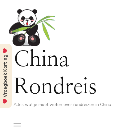
China
Vroegboek Korting
Rondreis
Alles wat je moet weten over rondreizen in China